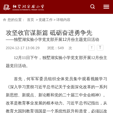
您的位置：
首页
>
党建工作
>
详细内容
攻坚收官谋新篇 砥砺奋进勇争先
——独墅湖实验小学党支部开展12月份主题党日活动
T
2024-12-17 13:06:29
浏览：
549
次
T
12
月
11
日
下
午，独墅湖实验小学党支部
开展
12
月份主
题党日活动。
首先，何军军委员组织全体党员集中观看视频学习
《深入学习贯彻习近平总书记关于全面深化改革的一系列
新思想、新观点、新论断和党的二十届三中全会精神》。
改革是教育事业发展的根本动力。习近平总书记指出，从
教育大国到教育强国是一个系统性跃升和质变，必须以改