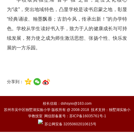
为“读”，突出地域特色，凸显学校是读书启蒙之地，彰显
“经典诵读、翰墨飘香；古韵今风，传承出新！”的办学特
色。学校从学生读好书入手，致力于人的健康成长与可持
续发展，努力使之成为师生激活思想、张扬个性、快乐发
展的一方乐园。
分享到：
校长信箱：dshsyxx@163.com
苏州市吴中区独墅湖实验小学 版权所有 @ 2008-2018 技术支持：独墅湖实验小
学教技室 网信部备案号：
苏ICP备16035761号-1
苏公网安备 32050602010615号