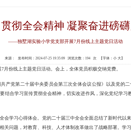
习贯彻全会精神 凝聚奋进磅礴
——独墅湖实验小学党支部开展7月份线上主题党日活动
来源：
发布时间：2024-07-25 19:35:09
浏览次数：
194
次
【字体：
小
大
】
展
7
月份
线上
主题党日活动。
会上，全体党员积极交纳党费。
国共产党第二十届中央委员会第三次全体会议公报》以及
党的二
师要结合学习宣传贯彻全会精神，切实改进作风，深化党纪学习
全会学习心得体会。
党的二十届三中全会全面总结了新时代以
相关问题，对教育、科技、人才体制改革做出了战略部署。学