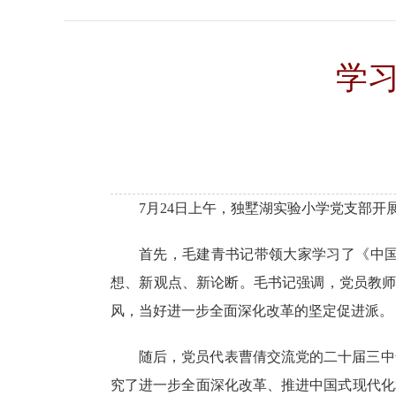
学
7
月
24
日
上
午，独墅湖实验小学党支部
开
首先，毛建青书记带领大家学习了《中
想、新观点、新论断。
毛书记
强调，党员教
风，当好进一步全面深化改革的坚定促进派
。
随后，
党员代表曹倩交流党的二十届三中
究了进一步全面深化改革、推进中国式现代化