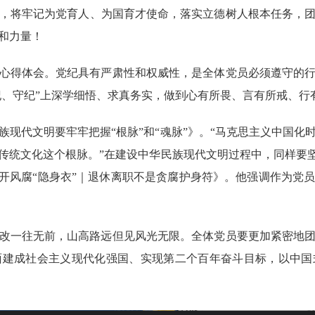
，将牢记为党育人、为国育才使命，落实立德树人根本任务，
和力量！
心得体会。
党纪具有严肃性和权威性，是全体党员必须遵守的
明纪、守纪”上深学细悟、求真务实，做到心有所畏、言有所戒、行
族现代文明要牢牢把握
“根脉”和“魂脉”》。
“马克思主义中国化
传统文化这个根脉。”在建设中华民族现代文明过程中，同样要坚
开风腐
“隐身衣”｜退休离职不是贪腐护身符》
。
他强调作为党
改一往无前，山高路远但见风光无限。全体党员要更加紧密地
面建成社会主义现代化强国、实现第二个百年奋斗目标，以中国