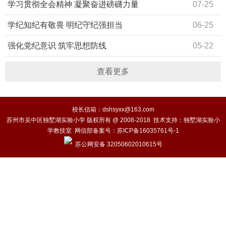
学习贯彻全会精神 凝聚奋进磅礴力量
07-25
学纪知纪有敬畏 明纪守纪强担当
06-25
强化党纪意识 筑牢思想防线
05-22
查看更多
校长信箱：dshsyxx@163.com
苏州市吴中区独墅湖实验小学 版权所有 @ 2008-2018 技术支持：独墅湖实验小
学教技室 网信部备案号：
苏ICP备16035761号-1
苏公网安备 32050602010615号