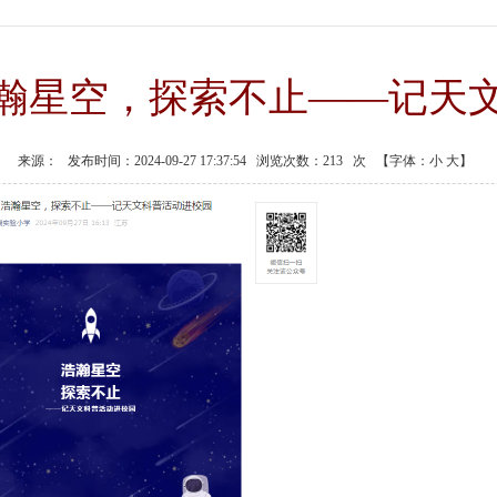
瀚星空，探索不止——记天
来源：
发布时间：2024-09-27 17:37:54
浏览次数：
213
次
【字体：
小
大
】